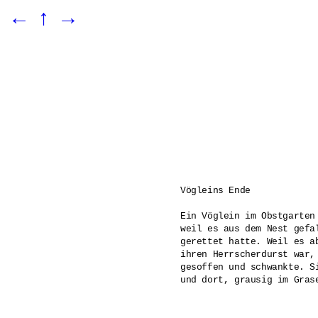
←
↑
→
Vögleins Ende 

Ein Vöglein im Obstgarten
weil es aus dem Nest gefa
gerettet hatte. Weil es a
ihren Herrscherdurst war,
gesoffen und schwankte. S
und dort, grausig im Gras