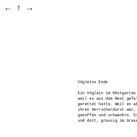
←
↑
→
Vögleins Ende 

Ein Vöglein im Obstgarten
weil es aus dem Nest gefa
gerettet hatte. Weil es a
ihren Herrscherdurst war,
gesoffen und schwankte. S
und dort, grausig im Gras