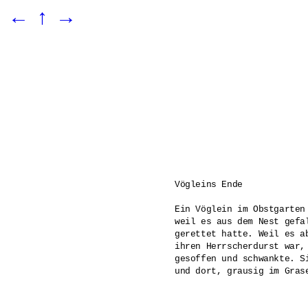
←
↑
→
Vögleins Ende 

Ein Vöglein im Obstgarten
weil es aus dem Nest gefa
gerettet hatte. Weil es a
ihren Herrscherdurst war,
gesoffen und schwankte. S
und dort, grausig im Gras