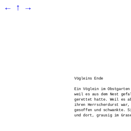
←
↑
→
Vögleins Ende 

Ein Vöglein im Obstgarten
weil es aus dem Nest gefa
gerettet hatte. Weil es a
ihren Herrscherdurst war,
gesoffen und schwankte. S
und dort, grausig im Gras