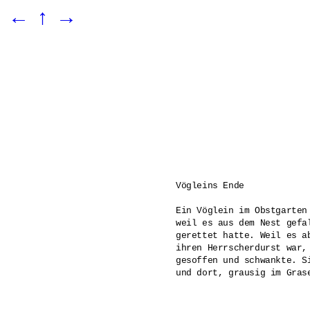
←
↑
→
Vögleins Ende 

Ein Vöglein im Obstgarten
weil es aus dem Nest gefa
gerettet hatte. Weil es a
ihren Herrscherdurst war,
gesoffen und schwankte. S
und dort, grausig im Gras