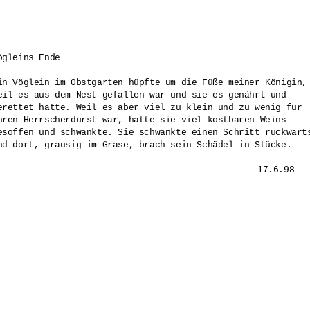
ögleins Ende 

in Vöglein im Obstgarten hüpfte um die Füße meiner Königin, 
eil es aus dem Nest gefallen war und sie es genährt und 

erettet hatte. Weil es aber viel zu klein und zu wenig für 

hren Herrscherdurst war, hatte sie viel kostbaren Weins 

esoffen und schwankte. Sie schwankte einen Schritt rückwärts
nd dort, grausig im Grase, brach sein Schädel in Stücke.

						17.6.98