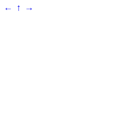
←
↑
→