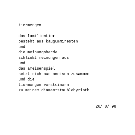
tiermengen

das familientier

besteht aus kaugummiresten

und

die meinungsherde

schließt meinungen aus

und

das ameisenspiel

setzt sich aus ameisen zusammen

und die

tiermengen versteinern

zu meinem diamantstaublabyrinth

				26/ 8/ 98