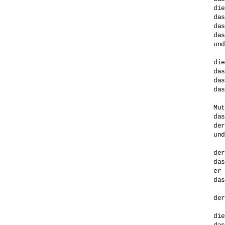
die
das
das
das
und
die
das
das
das
Mut
das
der
und
der
das
er 
das
der
die