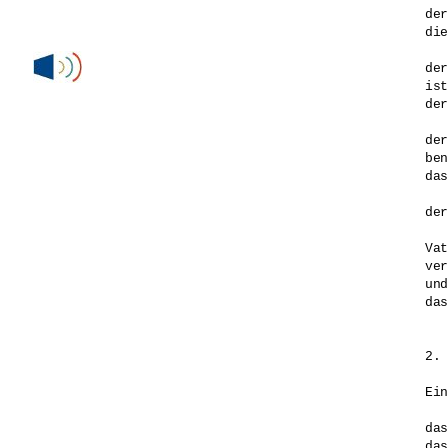
der
die
der
ist
der
der
ben
das
der
Vat
ver
und
das
2. 
Ein
das
das