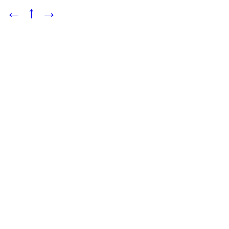
←
↑
→