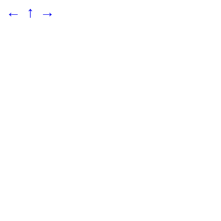
←
↑
→