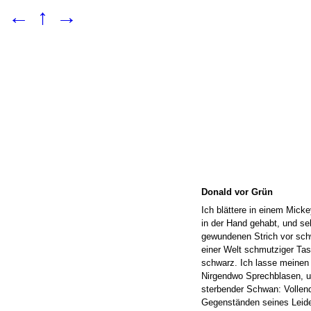
←
↑
→
Donald vor Grün
Ich blättere in einem Mick
in der Hand gehabt, und se
gewundenen Strich vor sch
einer Welt schmutziger Tas
schwarz. Ich lasse meinen 
Nirgendwo Sprechblasen, u
sterbender Schwan: Vollende
Gegenständen seines Leide