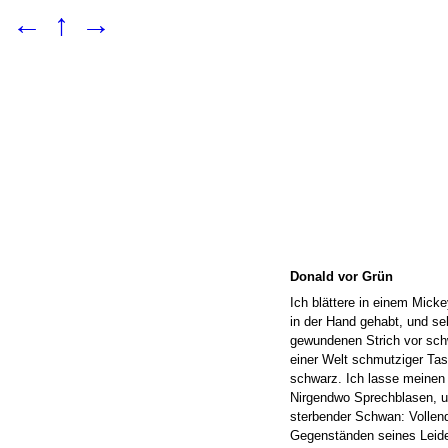
←
↑
→
Donald vor Grün
Ich blättere in einem Mick
in der Hand gehabt, und se
gewundenen Strich vor sch
einer Welt schmutziger Tas
schwarz. Ich lasse meinen 
Nirgendwo Sprechblasen, u
sterbender Schwan: Vollende
Gegenständen seines Leide