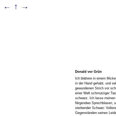
←
↑
→
Donald vor Grün
Ich blättere in einem Mick
in der Hand gehabt, und se
gewundenen Strich vor sch
einer Welt schmutziger Tas
schwarz. Ich lasse meinen 
Nirgendwo Sprechblasen, u
sterbender Schwan: Vollende
Gegenständen seines Leide