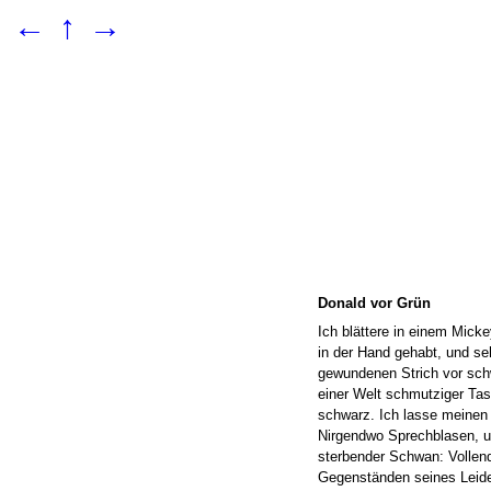
←
↑
→
Donald vor Grün
Ich blättere in einem Mick
in der Hand gehabt, und se
gewundenen Strich vor sch
einer Welt schmutziger Tas
schwarz. Ich lasse meinen 
Nirgendwo Sprechblasen, u
sterbender Schwan: Vollende
Gegenständen seines Leide