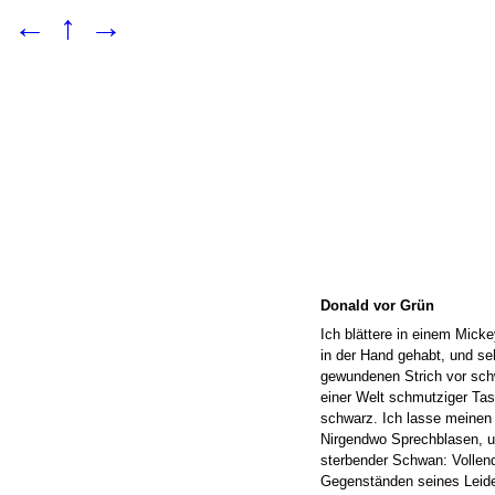
←
↑
→
Donald vor Grün
Ich blättere in einem Mick
in der Hand gehabt, und se
gewundenen Strich vor sch
einer Welt schmutziger Tas
schwarz. Ich lasse meinen 
Nirgendwo Sprechblasen, u
sterbender Schwan: Vollende
Gegenständen seines Leide