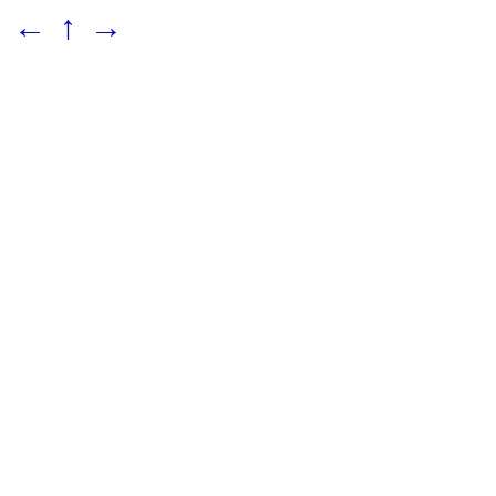
←
↑
→