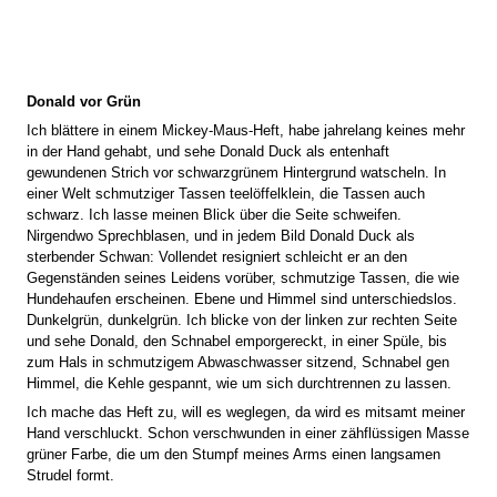
Donald vor Grün
Ich blättere in einem Mickey-Maus-Heft, habe jahrelang keines mehr
in der Hand gehabt, und sehe Donald Duck als entenhaft
gewundenen Strich vor schwarzgrünem Hintergrund watscheln. In
einer Welt schmutziger Tassen teelöffelklein, die Tassen auch
schwarz. Ich lasse meinen Blick über die Seite schweifen.
Nirgendwo Sprechblasen, und in jedem Bild Donald Duck als
sterbender Schwan: Vollendet resigniert schleicht er an den
Gegenständen seines Leidens vorüber, schmutzige Tassen, die wie
Hundehaufen erscheinen. Ebene und Himmel sind unterschiedslos.
Dunkelgrün, dunkelgrün. Ich blicke von der linken zur rechten Seite
und sehe Donald, den Schnabel emporgereckt, in einer Spüle, bis
zum Hals in schmutzigem Abwaschwasser sitzend, Schnabel gen
Himmel, die Kehle gespannt, wie um sich durchtrennen zu lassen.
Ich mache das Heft zu, will es weglegen, da wird es mitsamt meiner
Hand verschluckt. Schon verschwunden in einer zähflüssigen Masse
grüner Farbe, die um den Stumpf meines Arms einen langsamen
Strudel formt.