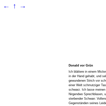
←
↑
→
Donald vor Grün
Ich blättere in einem Mick
in der Hand gehabt, und se
gewundenen Strich vor sch
einer Welt schmutziger Tas
schwarz. Ich lasse meinen 
Nirgendwo Sprechblasen, u
sterbender Schwan: Vollende
Gegenständen seines Leide