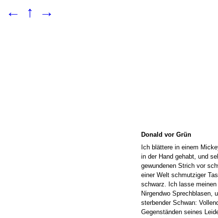
←
↑
→
Donald vor Grün
Ich blättere in einem Mick
in der Hand gehabt, und se
gewundenen Strich vor sch
einer Welt schmutziger Tas
schwarz. Ich lasse meinen 
Nirgendwo Sprechblasen, u
sterbender Schwan: Vollende
Gegenständen seines Leide