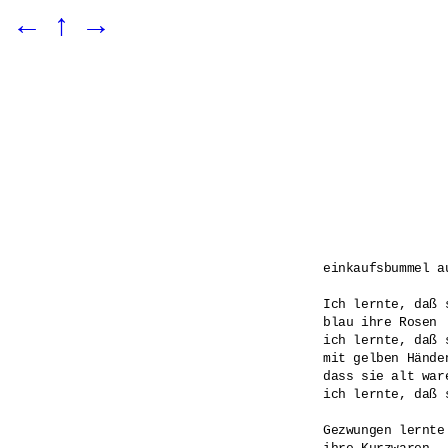
←
↑
→
einkaufsbummel au
Ich lernte, daß 
blau ihre Rosen

ich lernte, daß 
mit gelben Händen
dass sie alt war
ich lernte, daß 
Gezwungen lernte 