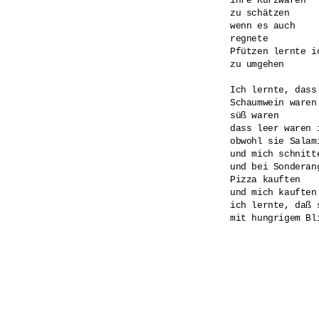
ihre Kurzwaren

zu schätzen

wenn es auch

regnete

Pfützen lernte ic
zu umgehen

Ich lernte, dass
Schaumwein waren

süß waren

dass leer waren i
obwohl sie Salami
und mich schnitte
und bei Sonderang
Pizza kauften

und mich kauften

ich lernte, daß 
mit hungrigem Bli