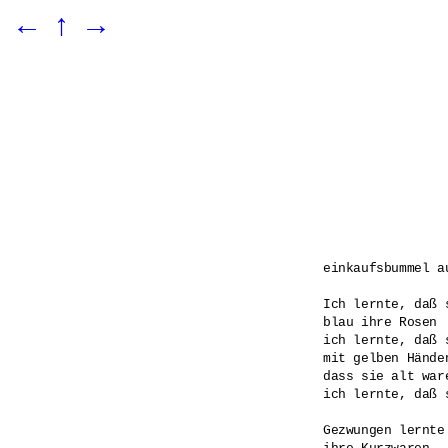
←
↑
→
einkaufsbummel au
Ich lernte, daß 
blau ihre Rosen

ich lernte, daß 
mit gelben Händen
dass sie alt war
ich lernte, daß 
Gezwungen lernte 