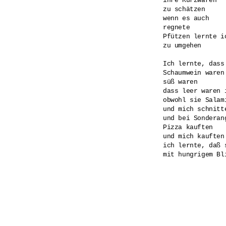
ihre Kurzwaren

zu schätzen

wenn es auch

regnete

Pfützen lernte ic
zu umgehen

Ich lernte, dass
Schaumwein waren

süß waren

dass leer waren i
obwohl sie Salami
und mich schnitte
und bei Sonderang
Pizza kauften

und mich kauften

ich lernte, daß 
mit hungrigem Bli