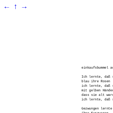
←
↑
→
einkaufsbummel au
Ich lernte, daß 
blau ihre Rosen

ich lernte, daß 
mit gelben Händen
dass sie alt war
ich lernte, daß 
Gezwungen lernte 