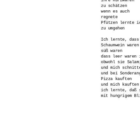
ihre Kurzwaren

zu schätzen

wenn es auch

regnete

Pfützen lernte ic
zu umgehen

Ich lernte, dass
Schaumwein waren

süß waren

dass leer waren i
obwohl sie Salami
und mich schnitte
und bei Sonderang
Pizza kauften

und mich kauften

ich lernte, daß 
mit hungrigem Bli