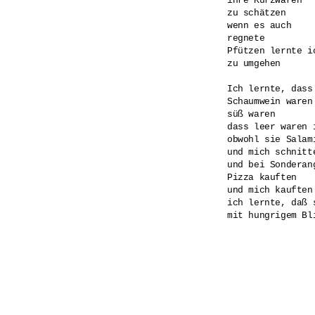
ihre Kurzwaren

zu schätzen

wenn es auch

regnete

Pfützen lernte ic
zu umgehen

Ich lernte, dass
Schaumwein waren

süß waren

dass leer waren i
obwohl sie Salami
und mich schnitte
und bei Sonderang
Pizza kauften

und mich kauften

ich lernte, daß 
mit hungrigem Bli