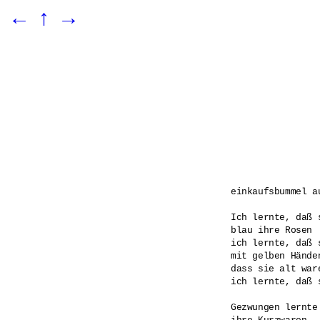
←
↑
→
einkaufsbummel au
Ich lernte, daß 
blau ihre Rosen

ich lernte, daß 
mit gelben Händen
dass sie alt war
ich lernte, daß 
Gezwungen lernte 