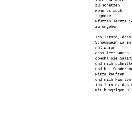
ihre Kurzwaren

zu schätzen

wenn es auch

regnete

Pfützen lernte ic
zu umgehen

Ich lernte, dass
Schaumwein waren

süß waren

dass leer waren i
obwohl sie Salami
und mich schnitte
und bei Sonderang
Pizza kauften

und mich kauften

ich lernte, daß 
mit hungrigem Bli