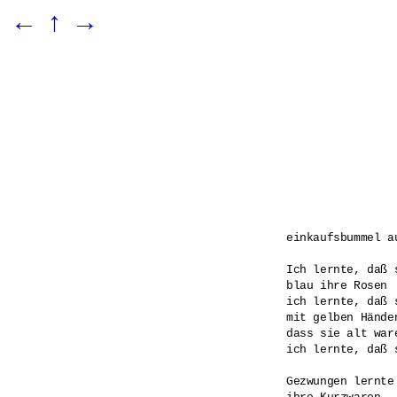
←
↑
→
einkaufsbummel au
Ich lernte, daß 
blau ihre Rosen

ich lernte, daß 
mit gelben Händen
dass sie alt war
ich lernte, daß 
Gezwungen lernte 