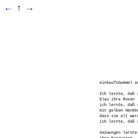
←
↑
→
einkaufsbummel au
Ich lernte, daß 
blau ihre Rosen

ich lernte, daß 
mit gelben Händen
dass sie alt war
ich lernte, daß 
Gezwungen lernte 