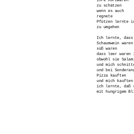
ihre Kurzwaren

zu schätzen

wenn es auch

regnete

Pfützen lernte ic
zu umgehen

Ich lernte, dass
Schaumwein waren

süß waren

dass leer waren i
obwohl sie Salami
und mich schnitte
und bei Sonderang
Pizza kauften

und mich kauften

ich lernte, daß 
mit hungrigem Bli