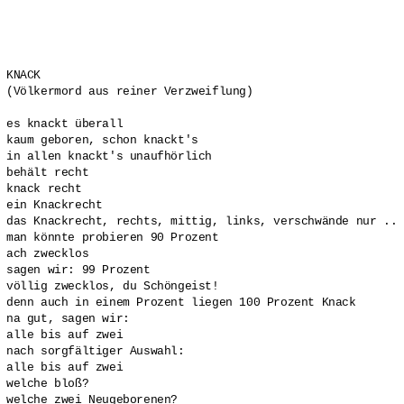
KNACK

(Völkermord aus reiner Verzweiflung)

es knackt überall

kaum geboren, schon knackt's

in allen knackt's unaufhörlich

behält recht

knack recht

ein Knackrecht

das Knackrecht, rechts, mittig, links, verschwände nur ..

man könnte probieren 90 Prozent

ach zwecklos

sagen wir: 99 Prozent

völlig zwecklos, du Schöngeist!

denn auch in einem Prozent liegen 100 Prozent Knack

na gut, sagen wir:

alle bis auf zwei

nach sorgfältiger Auswahl:

alle bis auf zwei

welche bloß?

welche zwei Neugeborenen?
