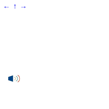
←
↑
→