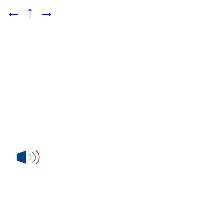
←
↑
→