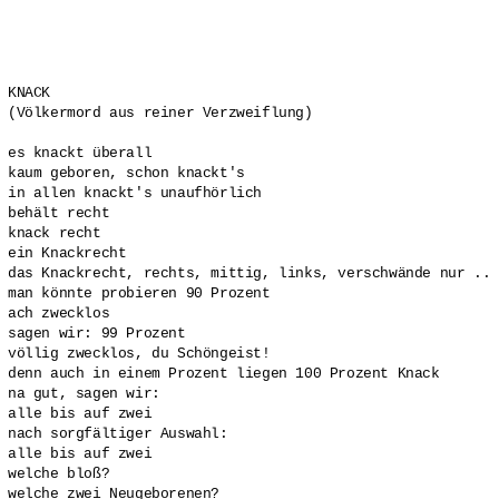
KNACK

(Völkermord aus reiner Verzweiflung)

es knackt überall

kaum geboren, schon knackt's

in allen knackt's unaufhörlich

behält recht

knack recht

ein Knackrecht

das Knackrecht, rechts, mittig, links, verschwände nur ..

man könnte probieren 90 Prozent

ach zwecklos

sagen wir: 99 Prozent

völlig zwecklos, du Schöngeist!

denn auch in einem Prozent liegen 100 Prozent Knack

na gut, sagen wir:

alle bis auf zwei

nach sorgfältiger Auswahl:

alle bis auf zwei

welche bloß?

welche zwei Neugeborenen?
