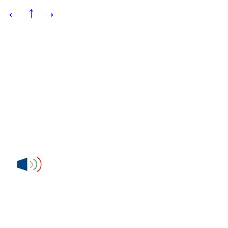
←
↑
→