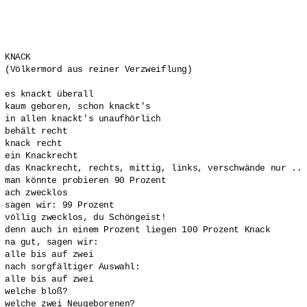
KNACK

(Völkermord aus reiner Verzweiflung)

es knackt überall

kaum geboren, schon knackt's

in allen knackt's unaufhörlich

behält recht

knack recht

ein Knackrecht

das Knackrecht, rechts, mittig, links, verschwände nur ..

man könnte probieren 90 Prozent

ach zwecklos

sagen wir: 99 Prozent

völlig zwecklos, du Schöngeist!

denn auch in einem Prozent liegen 100 Prozent Knack

na gut, sagen wir:

alle bis auf zwei

nach sorgfältiger Auswahl:

alle bis auf zwei

welche bloß?

welche zwei Neugeborenen?
