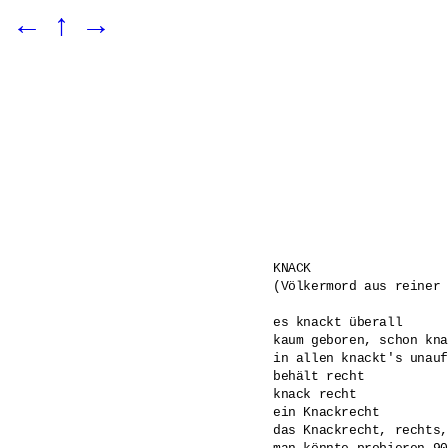
←
↑
→
KNACK

(Völkermord aus reiner 
es knackt überall

kaum geboren, schon kna
in allen knackt's unauf
behält recht

knack recht

ein Knackrecht

das Knackrecht, rechts,