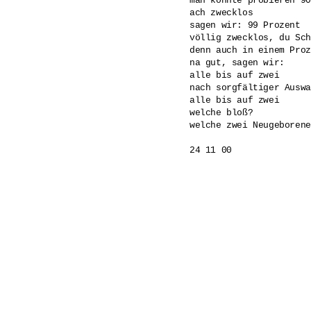
man könnte probieren 90
ach zwecklos

sagen wir: 99 Prozent

völlig zwecklos, du Sch
denn auch in einem Proz
na gut, sagen wir:

alle bis auf zwei

nach sorgfältiger Auswa
alle bis auf zwei

welche bloß?

welche zwei Neugeborene