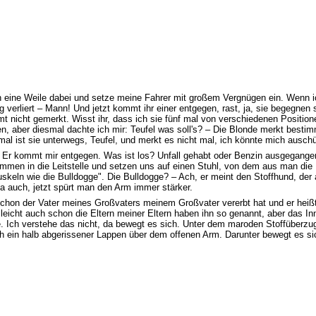
on eine Weile dabei und setze meine Fahrer mit großem Vergnügen ein. Wenn 
verliert – Mann! Und jetzt kommt ihr einer entgegen, rast, ja, sie begegnen s
t nicht gemerkt. Wisst ihr, dass ich sie fünf mal von verschiedenen Positio
n, aber diesmal dachte ich mir: Teufel was soll's? – Die Blonde merkt bestimm
al ist sie unterwegs, Teufel, und merkt es nicht mal, ich könnte mich ausch
 Er kommt mir entgegen. Was ist los? Unfall gehabt oder Benzin ausgegangen
zusammen in die Leitstelle und setzen uns auf einen Stuhl, von dem aus man di
keln wie die Bulldogge". Die Bulldogge? – Ach, er meint den Stoffhund, der 
ja auch, jetzt spürt man den Arm immer stärker.
en schon der Vater meines Großvaters meinem Großvater vererbt hat und er hei
ielleicht auch schon die Eltern meiner Eltern haben ihn so genannt, aber das I
 Ich verstehe das nicht, da bewegt es sich. Unter dem maroden Stoffüberzug
noch ein halb abgerissener Lappen über dem offenen Arm. Darunter bewegt es 