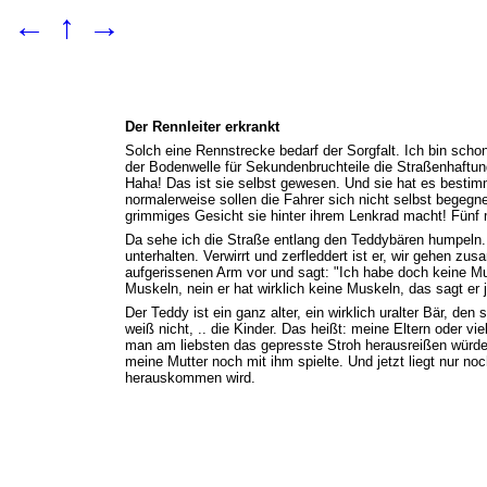
←
↑
→
Der Rennleiter erkrankt
Solch eine Rennstrecke bedarf der Sorgfalt. Ich bin sch
der Bodenwelle für Sekundenbruchteile die Straßenhaftung 
Haha! Das ist sie selbst gewesen. Und sie hat es bestimm
normalerweise sollen die Fahrer sich nicht selbst begegne
grimmiges Gesicht sie hinter ihrem Lenkrad macht! Fünf m
Da sehe ich die Straße entlang den Teddybären humpeln.
unterhalten. Verwirrt und zerfleddert ist er, wir gehen 
aufgerissenen Arm vor und sagt: "Ich habe doch keine Mus
Muskeln, nein er hat wirklich keine Muskeln, das sagt er 
Der Teddy ist ein ganz alter, ein wirklich uralter Bär, d
weiß nicht, .. die Kinder. Das heißt: meine Eltern oder v
man am liebsten das gepresste Stroh herausreißen würde.
meine Mutter noch mit ihm spielte. Und jetzt liegt nur 
herauskommen wird.