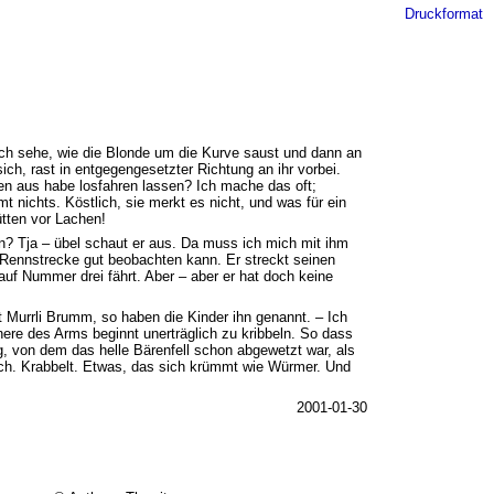
Druckformat
ich sehe, wie die Blonde um die Kurve saust und dann an
ich, rast in entgegengesetzter Richtung an ihr vorbei.
nen aus habe losfahren lassen? Ich mache das oft;
t nichts. Köstlich, sie merkt es nicht, und was für ein
ütten vor Lachen!
? Tja – übel schaut er aus. Da muss ich mich mit ihm
e Rennstrecke gut beobachten kann. Er streckt seinen
auf Nummer drei fährt. Aber – aber er hat doch keine
ßt Murrli Brumm, so haben die Kinder ihn genannt. – Ich
nnere des Arms beginnt unerträglich zu kribbeln. So dass
, von dem das helle Bärenfell schon abgewetzt war, als
sich. Krabbelt. Etwas, das sich krümmt wie Würmer. Und
2001-01-30