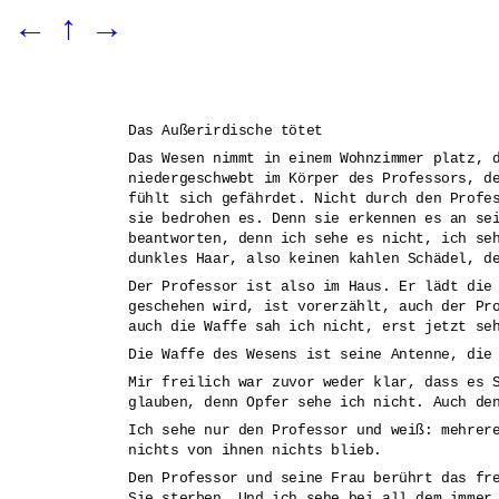
←
↑
→
Das Außerirdische tötet
Das Wesen nimmt in einem Wohnzimmer platz, 
niedergeschwebt im Körper des Professors, d
fühlt sich gefährdet. Nicht durch den Profe
sie bedrohen es. Denn sie erkennen es an se
beantworten, denn ich sehe es nicht, ich se
dunkles Haar, also keinen kahlen Schädel, d
Der Professor ist also im Haus. Er lädt die
geschehen wird, ist vorerzählt, auch der Pr
auch die Waffe sah ich nicht, erst jetzt se
Die Waffe des Wesens ist seine Antenne, die
Mir freilich war zuvor weder klar, dass es 
glauben, denn Opfer sehe ich nicht. Auch de
Ich sehe nur den Professor und weiß: mehrer
nichts von ihnen nichts blieb.
Den Professor und seine Frau berührt das fr
Sie sterben. Und ich sehe bei all dem immer