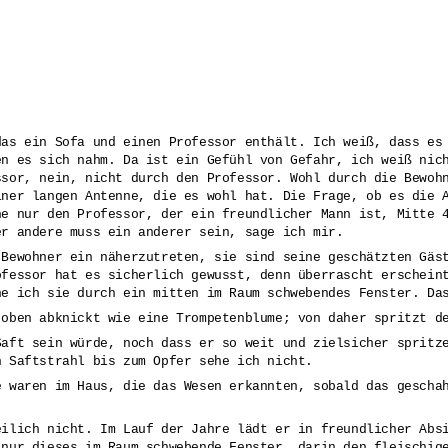
das ein Sofa und einen Professor enthält. Ich weiß, dass es
en es sich nahm. Da ist ein Gefühl von Gefahr, ich weiß nic
ssor, nein, nicht durch den Professor. Wohl durch die Bewoh
iner langen Antenne, die es wohl hat. Die Frage, ob es die 
he nur den Professor, der ein freundlicher Mann ist, Mitte 
er andere muss ein anderer sein, sage ich mir.
 Bewohner ein näherzutreten, sie sind seine geschätzten Gäs
ofessor hat es sicherlich gewusst, denn überrascht erschein
he ich sie durch ein mitten im Raum schwebendes Fenster. Da
 oben abknickt wie eine Trompetenblume; von daher spritzt d
Saft sein würde, noch dass er so weit und zielsicher spritz
n Saftstrahl bis zum Opfer sehe ich nicht.
e waren im Haus, die das Wesen erkannten, sobald das gescha
eilich nicht. Im Lauf der Jahre lädt er in freundlicher Abs
 nur dieses im Raum schwebende Fenster, darin den fleischig