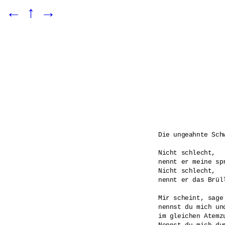
←
↑
→
Die ungeahnte Sch
Nicht schlecht, 

nennt er meine sp
Nicht schlecht,

nennt er das Brül
Mir scheint, sage 
nennst du mich und
im gleichen Atemzu