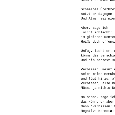
Nennst du mich dum
Schamlose Überbrei
setzt er dagegen 

Und Atmen sei niem
Aber, sage ich

'nicht schlecht', 
im gleichen Konte
Heiße doch offens
Unfug, lacht er, 
könne die verschi
Und ein Kontext se
Verbissen, meint e
seien meine Bemüh
und fügt hinzu, a
verbissen, also ha
Müsse ja nichts Ne
Na schön, sage ich
das könne er aber 
denn 'verbissen' 
Negative Konnotati