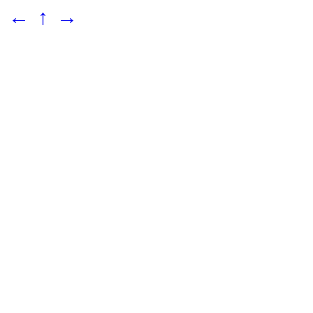
←
↑
→