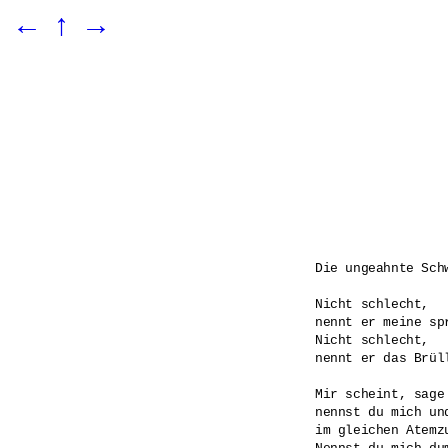
←
↑
→
Die ungeahnte Sch
Nicht schlecht, 

nennt er meine sp
Nicht schlecht,

nennt er das Brül
Mir scheint, sage 
nennst du mich und
im gleichen Atemzu