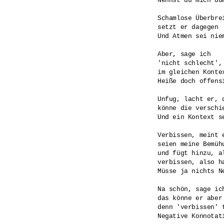
Nennst du mich dum
Schamlose Überbrei
setzt er dagegen 

Und Atmen sei niem
Aber, sage ich

'nicht schlecht', 
im gleichen Konte
Heiße doch offens
Unfug, lacht er, 
könne die verschi
Und ein Kontext se
Verbissen, meint e
seien meine Bemüh
und fügt hinzu, a
verbissen, also ha
Müsse ja nichts Ne
Na schön, sage ich
das könne er aber 
denn 'verbissen' 
Negative Konnotati