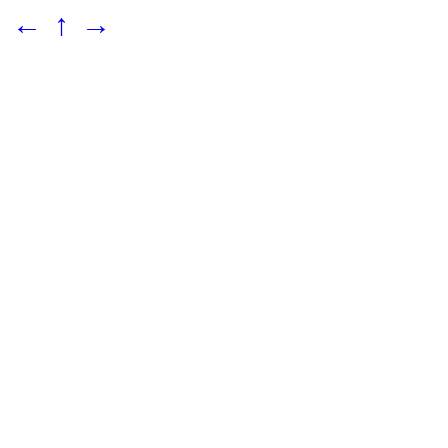
←
↑
→