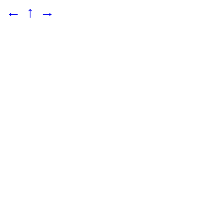
←
↑
→