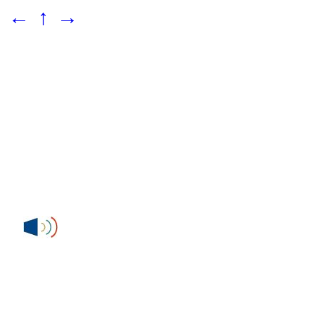
←
↑
→