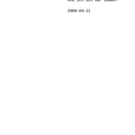
Und ich bin der Dumme.  

2008-04-11