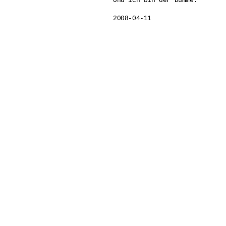
Und ich bin der Dumme.  

2008-04-11