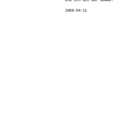
Und ich bin der Dumme.  

2008-04-11