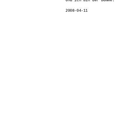
Und ich bin der Dumme.  

2008-04-11