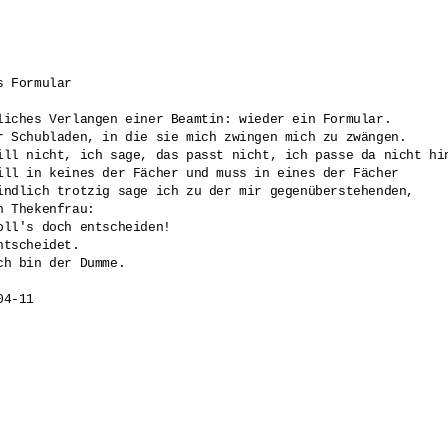
s Formular

liches Verlangen einer Beamtin: wieder ein Formular. 

r Schubladen, in die sie mich zwingen mich zu zwängen. 

ill nicht, ich sage, das passt nicht, ich passe da nicht hin
ill in keines der Fächer und muss in eines der Fächer 

indlich trotzig sage ich zu der mir gegenüberstehenden, 

n Thekenfrau: 

oll's doch entscheiden! 

ntscheidet. 

ch bin der Dumme.  

04-11