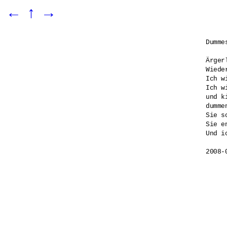
←
↑
→
Dumme
Ärger
Wiede
Ich w
Ich w
und k
dumme
Sie s
Sie e
Und i
2008-