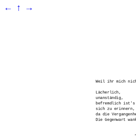
←
↑
→
Weil ihr mich nic
Lächerlich,

unanständig,

befremdlich ist's

sich zu erinnern,

da die Vergangenh
Die Gegenwart wank