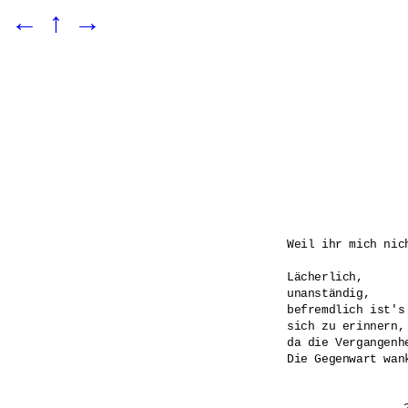
←
↑
→
Weil ihr mich nic
Lächerlich,

unanständig,

befremdlich ist's

sich zu erinnern,

da die Vergangenh
Die Gegenwart wank