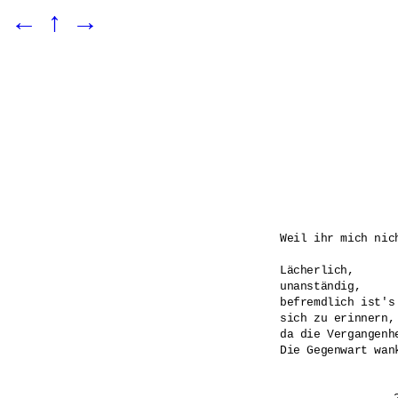
←
↑
→
Weil ihr mich nic
Lächerlich,

unanständig,

befremdlich ist's

sich zu erinnern,

da die Vergangenh
Die Gegenwart wank