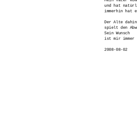
Mein Vater kom
und hat natürl
immerhin hat e
Der Alte dahin
spielt den Abw
Sein Wunsch

ist mir immer 
2008-08-02