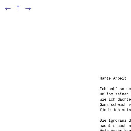
←
↑
→
Harte Arbeit

Ich hab' so sc
um ihm seinen 
wie ich dachte.
Ganz schwach v
finde ich sein
Die Ignoranz d
macht's auch n