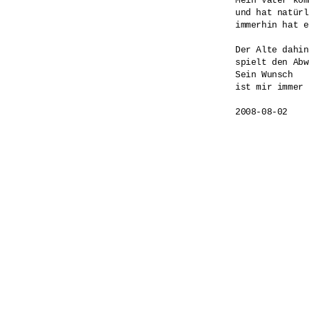
Mein Vater kom
und hat natürl
immerhin hat e
Der Alte dahin
spielt den Abw
Sein Wunsch

ist mir immer 
2008-08-02