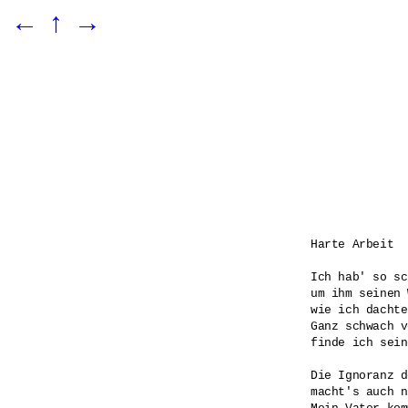
←
↑
→
Harte Arbeit

Ich hab' so sc
um ihm seinen 
wie ich dachte.
Ganz schwach v
finde ich sein
Die Ignoranz d
macht's auch n