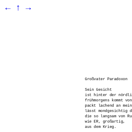
←
↑
→
Großvater Paradoxon

Sein Gesicht

ist hinter der nördli
frühmorgens kommt von
packt lachend an mein
lässt mondgesichtig d
die so langsam von Ru
wie ER, großartig,

aus dem Krieg.
