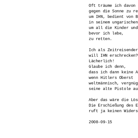
Oft träume ich davon 
gegen die Sonne zu re
um IHN, bedient von B
in seinem ungarischen
um all die Kinder und
bevor ich lebe,

zu retten.

Ich als Zeitreisender 
will IHN erschrecken? 
Lächerlich! 

Glaube ich denn, 

dass ich dann keine A
wenn Hitlers Oberst 

weltmännisch, vergnügt
seine alte Pistole au
Aber das wäre die Lös
Die Erschießung des E
ruft ja keinen Widers
2008-09-15