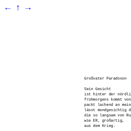
←
↑
→
Großvater Paradoxon

Sein Gesicht

ist hinter der nördli
frühmorgens kommt von
packt lachend an mein
lässt mondgesichtig d
die so langsam von Ru
wie ER, großartig,

aus dem Krieg.
