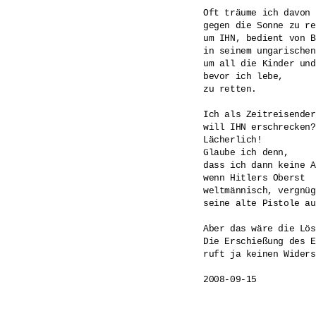
Oft träume ich davon 
gegen die Sonne zu re
um IHN, bedient von B
in seinem ungarischen
um all die Kinder und
bevor ich lebe,

zu retten.

Ich als Zeitreisender 
will IHN erschrecken? 
Lächerlich! 

Glaube ich denn, 

dass ich dann keine A
wenn Hitlers Oberst 

weltmännisch, vergnügt
seine alte Pistole au
Aber das wäre die Lös
Die Erschießung des E
ruft ja keinen Widers
2008-09-15