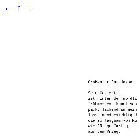
←
↑
→
Großvater Paradoxon

Sein Gesicht

ist hinter der nördli
frühmorgens kommt von
packt lachend an mein
lässt mondgesichtig d
die so langsam von Ru
wie ER, großartig,

aus dem Krieg.
