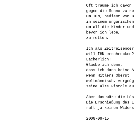
Oft träume ich davon 
gegen die Sonne zu re
um IHN, bedient von B
in seinem ungarischen
um all die Kinder und
bevor ich lebe,

zu retten.

Ich als Zeitreisender 
will IHN erschrecken? 
Lächerlich! 

Glaube ich denn, 

dass ich dann keine A
wenn Hitlers Oberst 

weltmännisch, vergnügt
seine alte Pistole au
Aber das wäre die Lös
Die Erschießung des E
ruft ja keinen Widers
2008-09-15