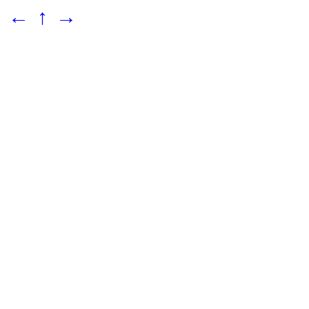
←
↑
→